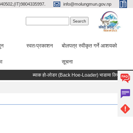
2840502,(IT)9804335997.
info@molungmun.gov.np
Search form
Search
ुन
स्वतःप्रकाशन
बोलपत्र स्वीकृत गर्ने आशयको
का
सूचना
ब्याक हाे-लाेडर (Back Hoe-Loader) भाडामा लिने सम्बन्धी सूच