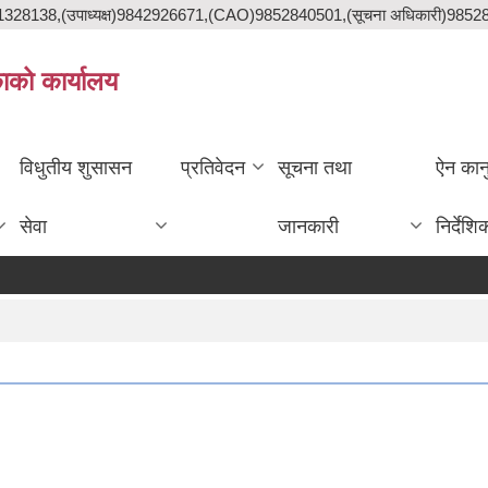
841328138,(उपाध्यक्ष)9842926671,(CAO)9852840501,(सूचना अधिकारी)985
काको कार्यालय
विधुतीय शुसासन
प्रतिवेदन
सूचना तथा
ऐन कान
सेवा
जानकारी
निर्देशि