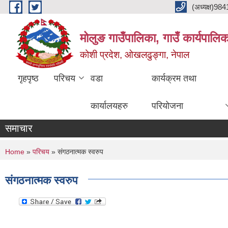
Skip to main content
(अध्यक्ष)9
मोलुङ गाउँपालिका, गाउँ कार्यपालि
कोशी प्रदेश, ओखलढुङ्गा, नेपाल
गृहपृष्ठ
परिचय
वडा
कार्यक्रम तथा
कार्यालयहरु
परियोजना
समाचार
You are here
Home
»
परिचय
» संगठनात्मक स्वरुप
संगठनात्मक स्वरुप