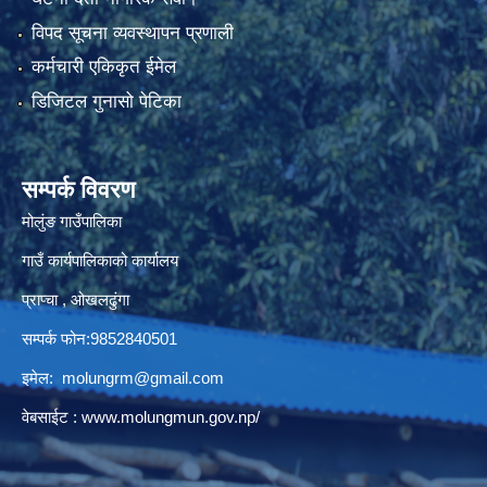
विपद सूचना व्यवस्थापन प्रणाली
कर्मचारी एकिकृत ईमेल
डिजिटल गुनासो पेटिका
सम्पर्क विवरण
मोलुंङ गाउँपालिका
गाउँ कार्यपालिकाको कार्यालय
प्राप्चा , ओखलढुंगा
सम्पर्क फोन:9852840501
इमेल:
molungrm@gmail.com
वेबसाईट :
www.molungmun.gov.np/