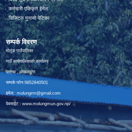
कर्मचारी एकिकृत ईमेल
डिजिटल गुनासो पेटिका
सम्पर्क विवरण
मोलुंङ गाउँपालिका
गाउँ कार्यपालिकाको कार्यालय
प्राप्चा , ओखलढुंगा
सम्पर्क फोन:9852840501
इमेल:
molungrm@gmail.com
वेबसाईट :
www.molungmun.gov.np/