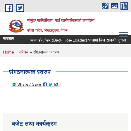
Skip to main content
मोलुङ गाउँपालिका, गाउँ कार्यपालिकाको कार्यालय
कोशी प्रदेश, ओखलढुङ्गा, नेपाल
समाचार
ब्याक हाे-लाेडर (Back Hoe-Loader) भाडामा लिने सम्बन्धी सूचना
आ
You are here
Home
»
परिचय
» संगठनात्मक स्वरुप
संगठनात्मक स्वरुप
बजेट तथा कार्यक्रम