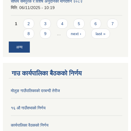
संघिय समपुरक र विशेष अनुदानको मार्गदर्शन २०८२
मिति:
06/11/2025 - 10:19
Pages
1
2
3
4
5
6
7
8
9
…
next ›
last »
अन्य
गाउ कार्यपालिका बैठकको निर्णय
मोलुङ गाउँपालिकाको दरबन्दी तेरीज
१६ औ गाउँसभाको निर्णय
कार्यपालिका वैठकको निर्णय