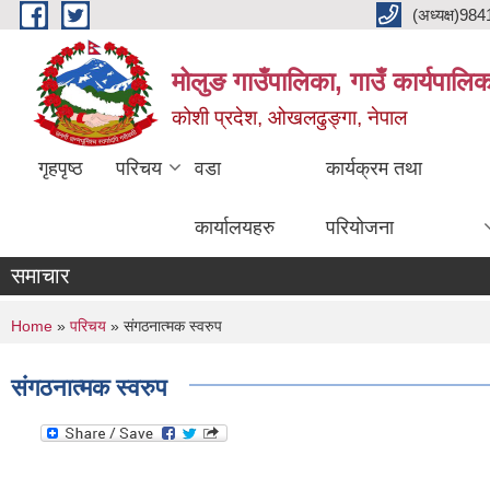
Skip to main content
(अध्यक्ष)9
मोलुङ गाउँपालिका, गाउँ कार्यपालि
कोशी प्रदेश, ओखलढुङ्गा, नेपाल
गृहपृष्ठ
परिचय
वडा
कार्यक्रम तथा
कार्यालयहरु
परियोजना
समाचार
You are here
Home
»
परिचय
» संगठनात्मक स्वरुप
संगठनात्मक स्वरुप