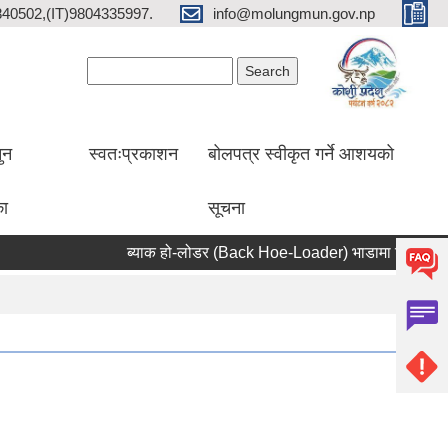
2840502,(IT)9804335997.
info@molungmun.gov.np
Search form
Search
ुन
स्वतःप्रकाशन
बोलपत्र स्वीकृत गर्ने आशयको
का
सूचना
ब्याक हो-लोडर (Back Hoe-Loader) भाडामा लिने सम्बन्धी स