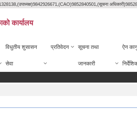
841328138,(उपाध्यक्ष)9842926671,(CAO)9852840501,(सूचना अधिकारी)985
काको कार्यालय
विधुतीय शुसासन
प्रतिवेदन
सूचना तथा
ऐन कान
सेवा
जानकारी
निर्देशि