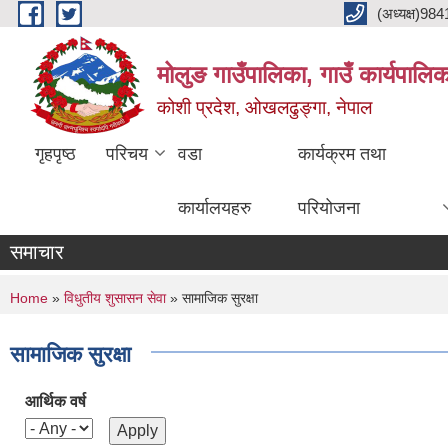
Skip to main content
(अध्यक्ष)9
मोलुङ गाउँपालिका, गाउँ कार्यपालि
कोशी प्रदेश, ओखलढुङ्गा, नेपाल
गृहपृष्ठ
परिचय
वडा
कार्यक्रम तथा
कार्यालयहरु
परियोजना
समाचार
You are here
Home
»
विधुतीय शुसासन सेवा
» सामाजिक सुरक्षा
सामाजिक सुरक्षा
आर्थिक वर्ष