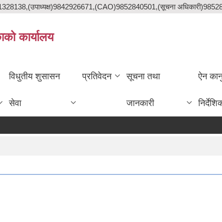
841328138,(उपाध्यक्ष)9842926671,(CAO)9852840501,(सूचना अधिकारी)985
काको कार्यालय
विधुतीय शुसासन
प्रतिवेदन
सूचना तथा
ऐन कान
सेवा
जानकारी
निर्देशि