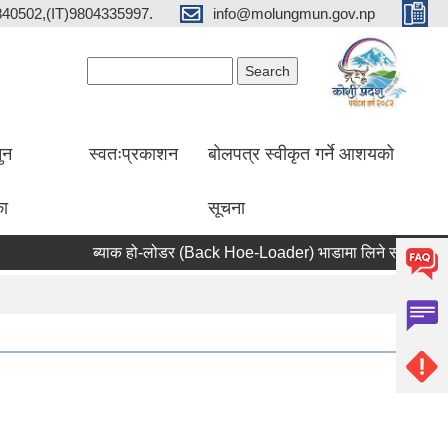
2840502,(IT)9804335997.
info@molungmun.gov.np
Search form
Search
ुन
स्वतःप्रकाशन
बोलपत्र स्वीकृत गर्ने आशयको
का
सूचना
ब्याक हो-लोडर (Back Hoe-Loader) भाडामा लिने सम्बन्धी सूचना 