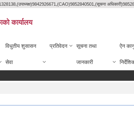
841328138,(उपाध्यक्ष)9842926671,(CAO)9852840501,(सूचना अधिकारी)985
काको कार्यालय
विधुतीय शुसासन
प्रतिवेदन
सूचना तथा
ऐन कान
सेवा
जानकारी
निर्देशि