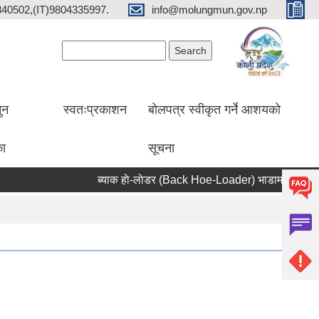
2840502,(IT)9804335997.
info@molungmun.gov.np
Search form
Search
ुन
स्वतःप्रकाशन
बोलपत्र स्वीकृत गर्ने आशयको
का
सूचना
ब्याक हाे-लाेडर (Back Hoe-Loader) भाडामा लिने सम्बन्धी