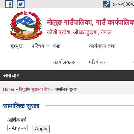
Skip to main content
(अध्यक्ष)9
मोलुङ गाउँपालिका, गाउँ कार्यपालि
कोशी प्रदेश, ओखलढुङ्गा, नेपाल
गृहपृष्ठ
परिचय
वडा
कार्यक्रम तथा
कार्यालयहरु
परियोजना
समाचार
You are here
Home
»
विधुतीय शुसासन सेवा
» सामाजिक सुरक्षा
सामाजिक सुरक्षा
आर्थिक वर्ष