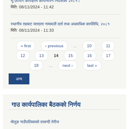
भू-उपयोग कार्यक्रम कार्यान्वयन निर्देशिका २०८१।
मिति:
08/11/2024 - 11:42
स्थानीय तहबाट मतदाता नामावली दर्ता तथा अधावधिक कार्यविधि, २०८१
मिति:
08/11/2024 - 11:33
Pages
« first
‹ previous
…
10
11
12
13
14
15
16
17
18
…
next ›
last »
अन्य
गाउ कार्यपालिका बैठकको निर्णय
मोलुङ गाउँपालिकाको दरबन्दी तेरीज