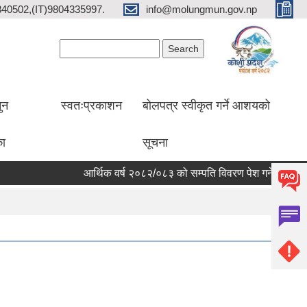
2840502,(IT)9804335997.
info@molungmun.gov.np
Search form
Search
ुन
स्वतःप्रकाशन
बोलपत्र स्वीकृत गर्ने आशयको
का
सूचना
आर्थिक वर्ष २०८२/०८३ को सम्पति विवरण पेश गर्ने सम्बन्धी सूचना