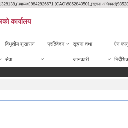
841328138,(उपाध्यक्ष)9842926671,(CAO)9852840501,(सूचना अधिकारी)985
काको कार्यालय
विधुतीय शुसासन
प्रतिवेदन
सूचना तथा
ऐन कान
सेवा
जानकारी
निर्देशि