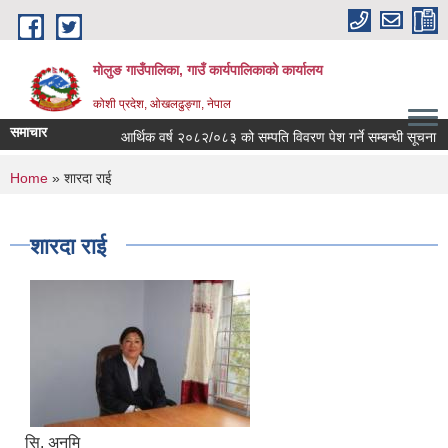
Skip to main content
मोलुङ गाउँपालिका, गाउँ कार्यपालिकाको कार्यालय
कोशी प्रदेश, ओखलढुङ्गा, नेपाल
समाचार
आर्थिक वर्ष २०८२/०८३ को सम्पति विवरण पेश गर्ने सम्बन्धी सूचना
You are here
Home
» शारदा राई
शारदा राई
सि. अनमि