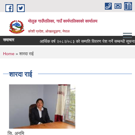
Skip to main content
मोलुङ गाउँपालिका, गाउँ कार्यपालिकाको कार्यालय
कोशी प्रदेश, ओखलढुङ्गा, नेपाल
समाचार
आर्थिक वर्ष २०८२/०८३ को सम्पति विवरण पेश गर्ने सम्बन्धी सूचना
You are here
Home
» शारदा राई
शारदा राई
सि. अनमि