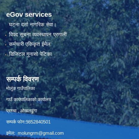
eGov services
घटना दर्ता नागरिक सेवा।
विपद सूचना व्यवस्थापन प्रणाली
कर्मचारी एकिकृत ईमेल
डिजिटल गुनासो पेटिका
सम्पर्क विवरण
मोलुंङ गाउँपालिका
गाउँ कार्यपालिकाको कार्यालय
प्राप्चा , ओखलढुंगा
सम्पर्क फोन:9852840501
इमेल:
molungrm@gmail.com