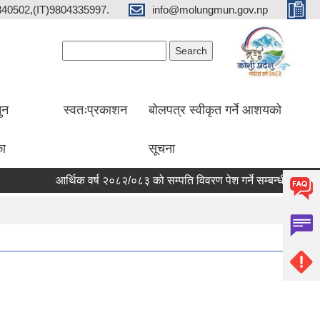
2840502,(IT)9804335997.
info@molungmun.gov.np
Search form
Search
ुन
स्वतःप्रकाशन
बोलपत्र स्वीकृत गर्ने आशयको
का
सूचना
आर्थिक वर्ष २०८२/०८३ को सम्पति विवरण पेश गर्ने सम्बन्धी सूचना