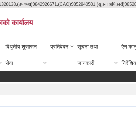
841328138,(उपाध्यक्ष)9842926671,(CAO)9852840501,(सूचना अधिकारी)985
काको कार्यालय
विधुतीय शुसासन
प्रतिवेदन
सूचना तथा
ऐन कान
सेवा
जानकारी
निर्देशि