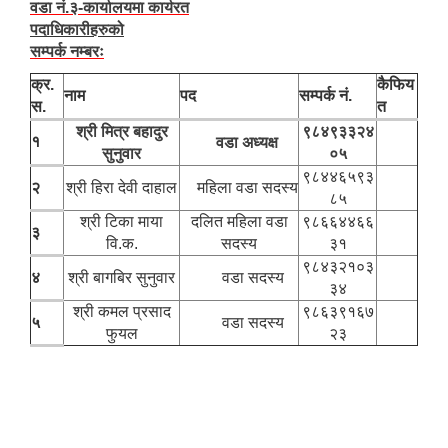
वडा नं.३-कार्यालयमा कार्यरत
पदाधिकारीहरुको
सम्पर्क नम्बरः
क्र.
कैफिय
नाम
पद
सम्पर्क नं.
स.
त
श्री ‍मित्र बहादुर
९८४९३३२४
१
वडा अध्यक्ष
सुनुवार
०५
९८४४६५९३
२
श्री हिरा देवी दाहाल
महिला वडा सदस्य
८५
श्री टिका माया
दलित महिला वडा
९८६६४४६६
३
वि.क.
सदस्य
३१
९८४३२१०३
४
श्री बागबिर सुनुवार
वडा सदस्य
३४
श्री कमल प्रसाद
९८६३९१६७
५
वडा सदस्य
फुयल
२३