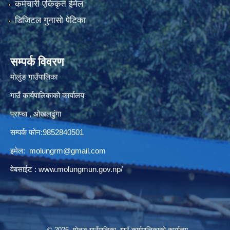
कर्मचारी एकिकृत ईमेल
डिजिटल गुनासो पेटिका
सम्पर्क विवरण
मोलुंङ गाउँपालिका
गाउँ कार्यपालिकाको कार्यालय
प्राप्चा , ओखलढुंगा
सम्पर्क फोन:9852840501
इमेल:
molungrm@gmail.com
वेबसाईट :
www.molungmun.gov.np/
© 2026 मोलुङ गाउँपालिका, गाउँ कार्यपालिकाको कार्यालय