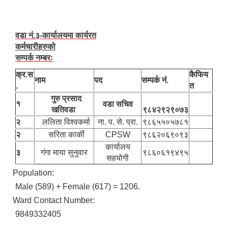
वडा नं.३-कार्यालयमा कार्यरत
कर्मचारीहरुको
सम्पर्क नम्बरः
क्र.स
कैफिय
नाम
पद
सम्पर्क नं.
.
त
गुरु प्रसाद
१
वडा सचिव
खतिवडा
९८४२९२९०७३
२
ललिता विश्वकर्मा
ना. प. से. प्रा.
९८६५५०५७८१
२
सरिता कार्की
CPSW
९८६२०६९०९३
कार्यालय
३
गंगा माया सुनुवार
९८६०६१९४९५
सहयोगी
Population:
Male (589) + Female (617) = 1206.
Ward Contact Number:
9849332405