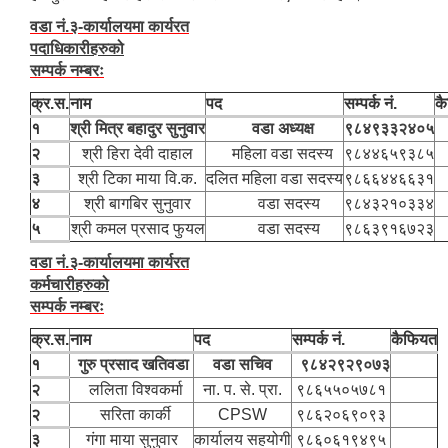
वडा नं.३-कार्यालयमा कार्यरत
पदाधिकारीहरुको
सम्पर्क नम्बरः
क्र.स.
नाम
पद
सम्पर्क नं.
क
१
श्री ‍मित्र बहादुर सुनुवार
वडा अध्यक्ष
९८४९३३२४०५
२
श्री हिरा देवी दाहाल
महिला वडा सदस्य
९८४४६५९३८५
३
श्री टिका माया वि.क.
दलित महिला वडा सदस्य
९८६६४४६६३१
४
श्री बागबिर सुनुवार
वडा सदस्य
९८४३२१०३३४
५
श्री कमल प्रसाद फुयल
वडा सदस्य
९८६३९१६७२३
वडा नं.३-कार्यालयमा कार्यरत
कर्मचारीहरुको
सम्पर्क नम्बरः
क्र.स.
नाम
पद
सम्पर्क नं.
कैफियत
१
गुरु प्रसाद खतिवडा
वडा सचिव
९८४२९२९०७३
२
ललिता विश्वकर्मा
ना. प. से. प्रा.
९८६५५०५७८१
२
सरिता कार्की
CPSW
९८६२०६९०९३
३
गंगा माया सुनुवार
कार्यालय सहयोगी
९८६०६१९४९५