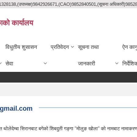
841328138,(उपाध्यक्ष)9842926671,(CAO)9852840501,(सूचना अधिकारी)985
काको कार्यालय
विधुतीय शुसासन
प्रतिवेदन
सूचना तथा
ऐन कान
सेवा
जानकारी
निर्देशि
n@gmail.com
्थित थोलेदेम्बा सिरानबाट बगेको शिबदुती गङ्गा "मोलुङ खोला" को नामबाट नामाकर