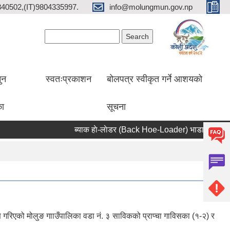
2840502,(IT)9804335997.
info@molungmun.gov.np
Search form
Search
ुन
स्वतःप्रकाशन
बोलपत्र स्वीकृत गर्ने आशयको
का
सूचना
ब्याक हाे-लाेडर (Back Hoe-Loader) भाडामा लिने सम्बन्ध
ण गरिएको मोलुङ गााउँपालिका वडा नं. ३ साविकको प्राप्चा गाविसका (१-२) र