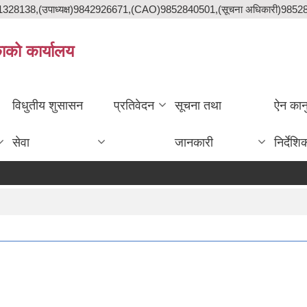
841328138,(उपाध्यक्ष)9842926671,(CAO)9852840501,(सूचना अधिकारी)985
काको कार्यालय
विधुतीय शुसासन
प्रतिवेदन
सूचना तथा
ऐन कान
सेवा
जानकारी
निर्देशि