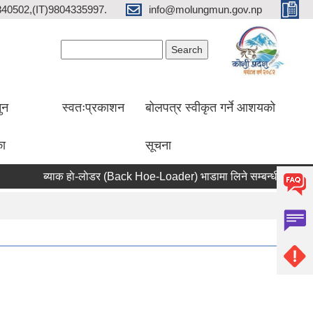
2840502,(IT)9804335997.
info@molungmun.gov.np
Search form
Search
ुन
स्वतःप्रकाशन
बोलपत्र स्वीकृत गर्ने आशयको
का
सूचना
ब्याक हाे-लाेडर (Back Hoe-Loader) भाडामा लिने सम्बन्धी सूचना
आ