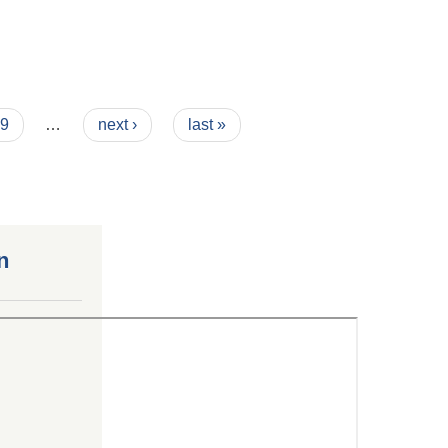
9
…
next ›
last »
n