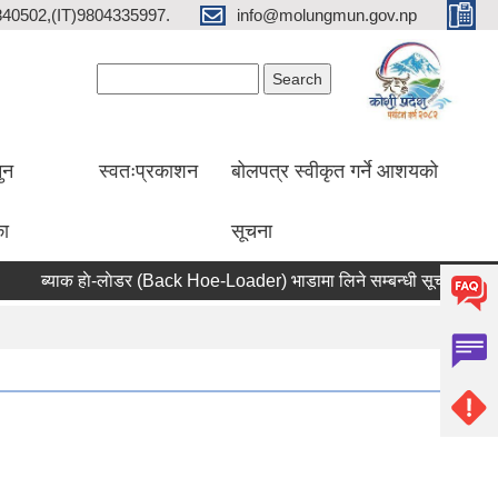
2840502,(IT)9804335997.
info@molungmun.gov.np
Search form
Search
ुन
स्वतःप्रकाशन
बोलपत्र स्वीकृत गर्ने आशयको
का
सूचना
ब्याक हाे-लाेडर (Back Hoe-Loader) भाडामा लिने सम्बन्धी सूचना
आर्थ