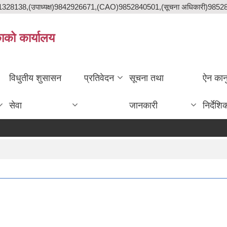
841328138,(उपाध्यक्ष)9842926671,(CAO)9852840501,(सूचना अधिकारी)985
काको कार्यालय
विधुतीय शुसासन
प्रतिवेदन
सूचना तथा
ऐन कान
सेवा
जानकारी
निर्देशि