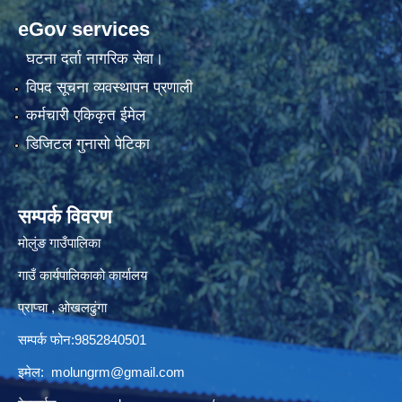
eGov services
घटना दर्ता नागरिक सेवा।
विपद सूचना व्यवस्थापन प्रणाली
कर्मचारी एकिकृत ईमेल
डिजिटल गुनासो पेटिका
सम्पर्क विवरण
मोलुंङ गाउँपालिका
गाउँ कार्यपालिकाको कार्यालय
प्राप्चा , ओखलढुंगा
सम्पर्क फोन:9852840501
इमेल:
molungrm@gmail.com