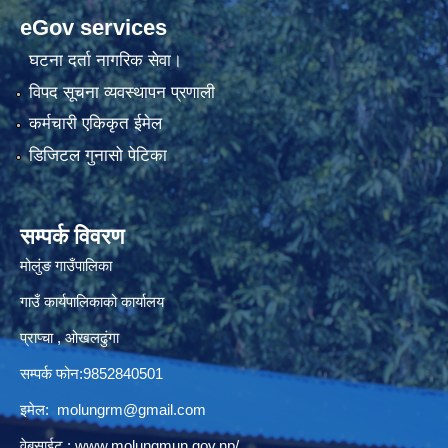
eGov services
घटना दर्ता नागरिक सेवा।
विपद सूचना व्यवस्थापन प्रणाली
कर्मचारी एकिकृत ईमेल
डिजिटल गुनासो पेटिका
सम्पर्क विवरण
मोलुंङ गाउँपालिका
गाउँ कार्यपालिकाको कार्यालय
प्राप्चा , ओखलढुंगा
सम्पर्क फोन:9852840501
इमेल:
molungrm@gmail.com
वेबसाईट :
www.molungmun.gov.np/