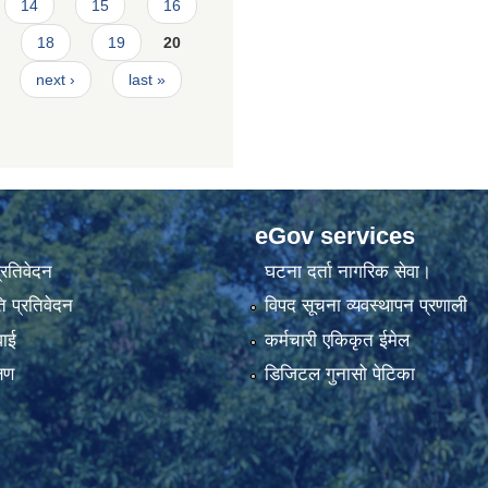
14
15
16
18
19
20
next ›
last »
eGov services
प्रतिवेदन
घटना दर्ता नागरिक सेवा।
 प्रतिवेदन
विपद सूचना व्यवस्थापन प्रणाली
वाई
कर्मचारी एकिकृत ईमेल
्षण
डिजिटल गुनासो पेटिका