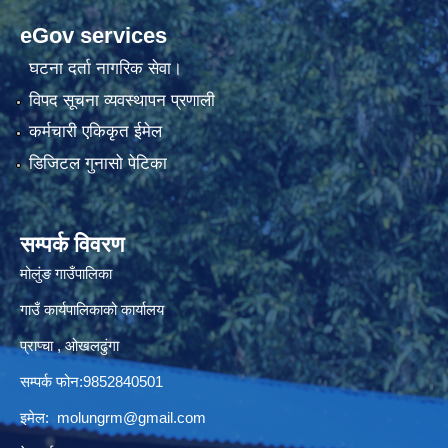
eGov services
घटना दर्ता नागरिक सेवा।
विपद सूचना व्यवस्थापन प्रणाली
कर्मचारी एकिकृत ईमेल
डिजिटल गुनासो पेटिका
सम्पर्क विवरण
मोलुंङ गाउँपालिका
गाउँ कार्यपालिकाको कार्यालय
प्राप्चा , ओखलढुंगा
सम्पर्क फोन:9852840501
इमेल:
molungrm@gmail.com