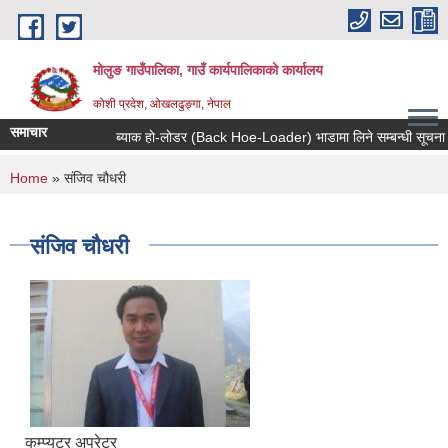
Skip to main content
मोलुङ गाउँपालिका, गाउँ कार्यपालिकाको कार्यालय
कोशी प्रदेश, ओखलढुङ्गा, नेपाल
समाचार
ब्याक हाे-लाेडर (Back Hoe-Loader) भाडामा लिने सम्बन्धी सूचना
You are here
Home
» संजिव चौधरी
संजिव चौधरी
कम्प्युटर अपरेटर