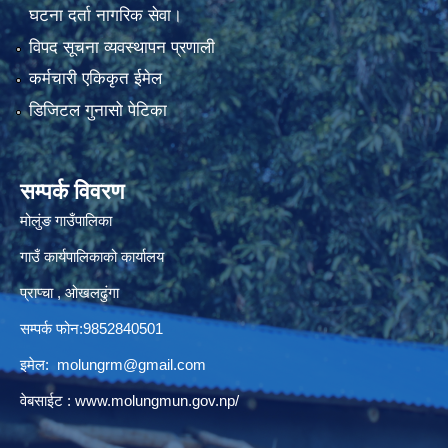
घटना दर्ता नागरिक सेवा।
विपद सूचना व्यवस्थापन प्रणाली
कर्मचारी एकिकृत ईमेल
डिजिटल गुनासो पेटिका
सम्पर्क विवरण
मोलुंङ गाउँपालिका
गाउँ कार्यपालिकाको कार्यालय
प्राप्चा , ओखलढुंगा
सम्पर्क फोन:9852840501
इमेल:
molungrm@gmail.com
वेबसाईट :
www.molungmun.gov.np/