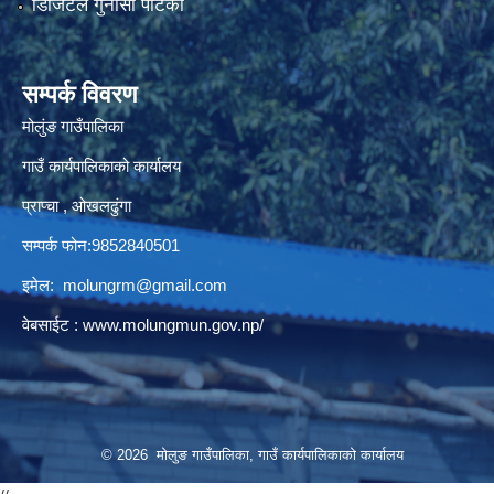
डिजिटल गुनासो पेटिका
सम्पर्क विवरण
मोलुंङ गाउँपालिका
गाउँ कार्यपालिकाको कार्यालय
प्राप्चा , ओखलढुंगा
सम्पर्क फोन:9852840501
इमेल:
molungrm@gmail.com
वेबसाईट :
www.molungmun.gov.np/
© 2026 मोलुङ गाउँपालिका, गाउँ कार्यपालिकाको कार्यालय