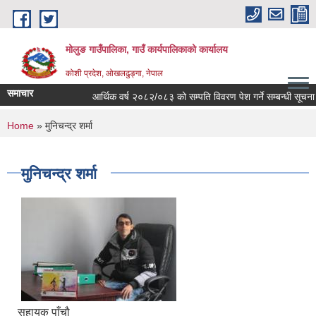
Skip to main content
मोलुङ गाउँपालिका, गाउँ कार्यपालिकाको कार्यालय
कोशी प्रदेश, ओखलढुङ्गा, नेपाल
समाचार
आर्थिक वर्ष २०८२/०८३ को सम्पति विवरण पेश गर्ने सम्बन्धी सूचना
You are here
Home
» मुनिचन्द्र शर्मा
मुनिचन्द्र शर्मा
सहायक पाँचौ