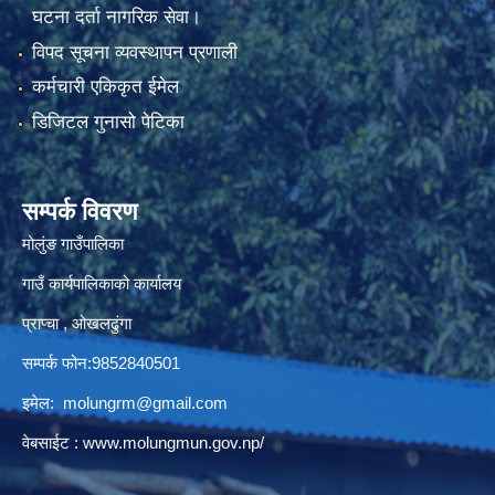
घटना दर्ता नागरिक सेवा।
विपद सूचना व्यवस्थापन प्रणाली
कर्मचारी एकिकृत ईमेल
डिजिटल गुनासो पेटिका
सम्पर्क विवरण
मोलुंङ गाउँपालिका
गाउँ कार्यपालिकाको कार्यालय
प्राप्चा , ओखलढुंगा
सम्पर्क फोन:9852840501
इमेल:
molungrm@gmail.com
वेबसाईट :
www.molungmun.gov.np/