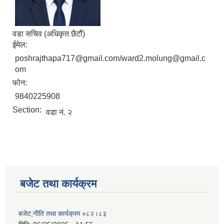
वडा सचिव (अधिकृत छैटौं)
ईमेल:
poshrajthapa717@gmail.com/ward2.molung@gmail.c
om
फोन:
9840225908
Section:
वडा नं. २
बजेट तथा कार्यक्रम
बजेट,नीति तथा कार्यक्रम ०८२।८३