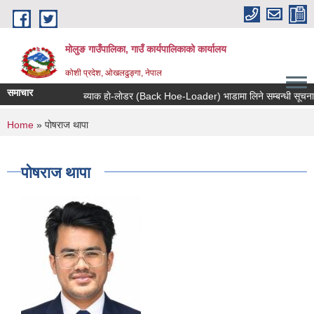
Skip to main content
मोलुङ गाउँपालिका, गाउँ कार्यपालिकाको कार्यालय
कोशी प्रदेश, ओखलढुङ्गा, नेपाल
समाचार
ब्याक हाे-लाेडर (Back Hoe-Loader) भाडामा लिने सम्बन्धी सूचना
You are here
Home
» पोषराज थापा
पोषराज थापा