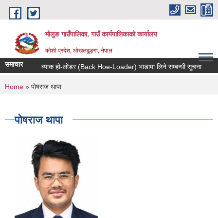
Skip to main content
मोलुङ गाउँपालिका, गाउँ कार्यपालिकाको कार्यालय
कोशी प्रदेश, ओखलढुङ्गा, नेपाल
समाचार
ब्याक हाे-लाेडर (Back Hoe-Loader) भाडामा लिने सम्बन्धी सूचना
आर्थ
You are here
Home
» पोषराज थापा
पोषराज थापा