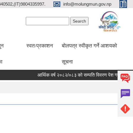
2840502,(IT)9804335997.
info@molungmun.gov.np
Search form
Search
ुन
स्वतःप्रकाशन
बोलपत्र स्वीकृत गर्ने आशयको
का
सूचना
आर्थिक वर्ष २०८२/०८३ को सम्पति विवरण पेश गर्ने सम्बन्धी सूचन