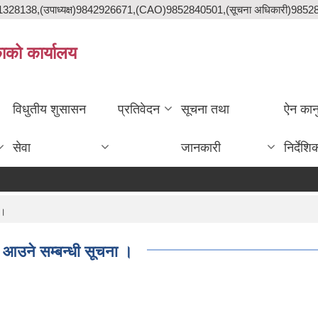
841328138,(उपाध्यक्ष)9842926671,(CAO)9852840501,(सूचना अधिकारी)985
काको कार्यालय
विधुतीय शुसासन
प्रतिवेदन
सूचना तथा
ऐन कान
सेवा
जानकारी
निर्देशि
 ।
न आउने सम्बन्धी सूचना ।