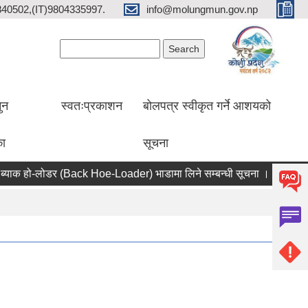
2840502,(IT)9804335997.
info@molungmun.gov.np
Search form
Search
ुन
स्वतःप्रकाशन
बोलपत्र स्वीकृत गर्ने आशयको
का
सूचना
 हो-लोडर (Back Hoe-Loader) भाडामा लिने सम्बन्धी सूचना ।
खोपकर्ता