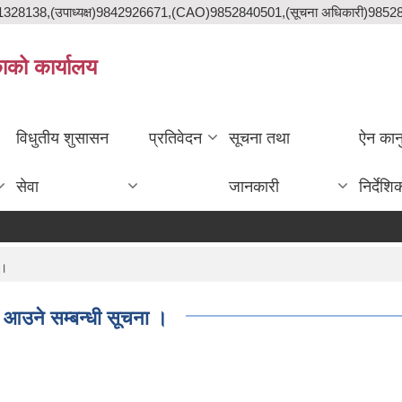
841328138,(उपाध्यक्ष)9842926671,(CAO)9852840501,(सूचना अधिकारी)985
काको कार्यालय
विधुतीय शुसासन
प्रतिवेदन
सूचना तथा
ऐन कान
सेवा
जानकारी
निर्देशि
ब्याक
 ।
न आउने सम्बन्धी सूचना ।