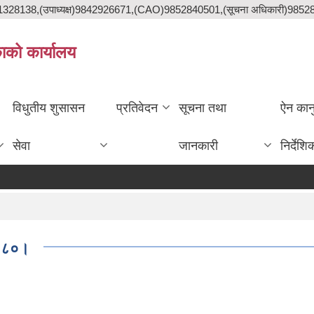
841328138,(उपाध्यक्ष)9842926671,(CAO)9852840501,(सूचना अधिकारी)985
काको कार्यालय
विधुतीय शुसासन
प्रतिवेदन
सूचना तथा
ऐन कान
सेवा
जानकारी
निर्देशि
-२०८०।