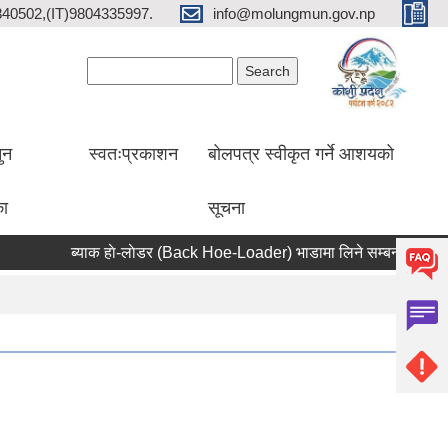
2840502,(IT)9804335997.
info@molungmun.gov.np
Search form
Search
ुन
स्वतःप्रकाशन
बोलपत्र स्वीकृत गर्ने आशयको
का
सूचना
ब्याक हाे-लाेडर (Back Hoe-Loader) भाडामा लिने सम्बन्धी सूचना
आ