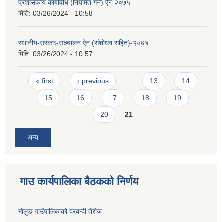
प्रशासकीय कार्यविधि (नियमित गर्ने) ऐन-२०७५
मिति:
03/26/2024 - 10:58
स्थानीय-सरकार-सञ्चालन ऐन (संशोधन सहित)-२०७४
मिति:
03/26/2024 - 10:57
Pages
« first
‹ previous
…
13
14
15
16
17
18
19
20
21
अन्य
गाउ कार्यपालिका बैठकको निर्णय
मोलुङ गाउँपालिकाको दरबन्दी तेरीज