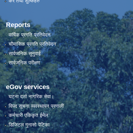
कर तथा शुल्कहरु
Reports
वार्षिक प्रगति प्रतिवेदन
चौमासिक प्रगति प्रतिवेदन
सार्वजनिक सुनुवाई
सार्वजनिक परीक्षण
eGov services
घटना दर्ता नागरिक सेवा।
विपद सूचना व्यवस्थापन प्रणाली
कर्मचारी एकिकृत ईमेल
डिजिटल गुनासो पेटिका