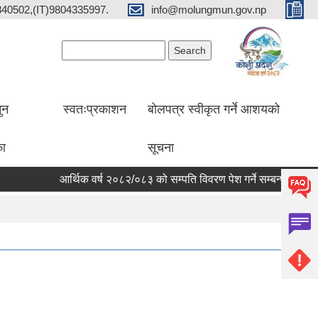
2840502,(IT)9804335997.
info@molungmun.gov.np
Search form
Search
ुन
स्वतःप्रकाशन
बोलपत्र स्वीकृत गर्ने आशयको
का
सूचना
आर्थिक वर्ष २०८२/०८३ को सम्पति विवरण पेश गर्ने सम्बन्धी सूचना