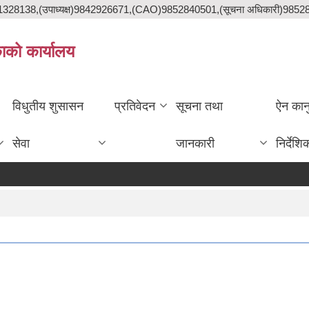
841328138,(उपाध्यक्ष)9842926671,(CAO)9852840501,(सूचना अधिकारी)985
काको कार्यालय
विधुतीय शुसासन
प्रतिवेदन
सूचना तथा
ऐन कान
सेवा
जानकारी
निर्देशि