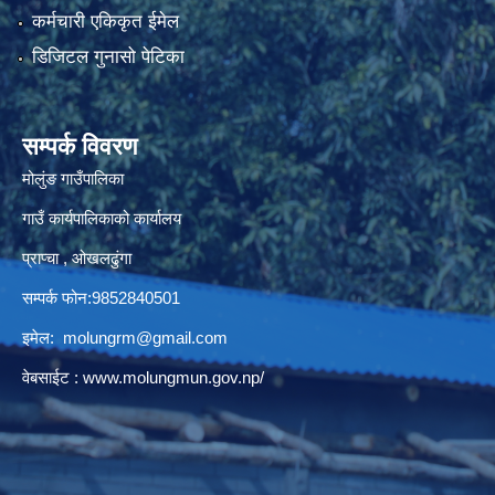
कर्मचारी एकिकृत ईमेल
डिजिटल गुनासो पेटिका
सम्पर्क विवरण
मोलुंङ गाउँपालिका
गाउँ कार्यपालिकाको कार्यालय
प्राप्चा , ओखलढुंगा
सम्पर्क फोन:9852840501
इमेल:
molungrm@gmail.com
वेबसाईट :
www.molungmun.gov.np/