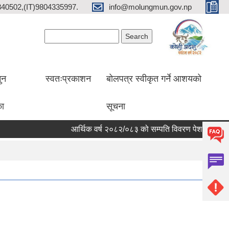
2840502,(IT)9804335997.
info@molungmun.gov.np
Search form
Search
ुन
स्वतःप्रकाशन
बोलपत्र स्वीकृत गर्ने आशयको
का
सूचना
आर्थिक वर्ष २०८२/०८३ को सम्पति विवरण पेश गर्ने सम्बन्धी 