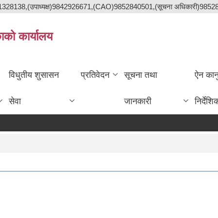
841328138,(उपाध्यक्ष)9842926671,(CAO)9852840501,(सूचना अधिकारी)985
काको कार्यालय
विधुतीय शुसासन
प्रतिवेदन
सूचना तथा
ऐन कान
सेवा
जानकारी
निर्देशि