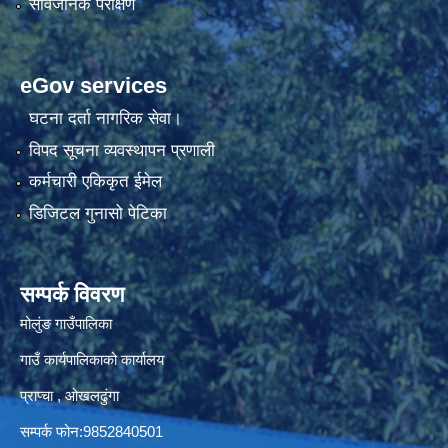
सार्वजनिक परीक्षण
eGov services
घटना दर्ता नागरिक सेवा।
विपद सूचना व्यवस्थापन प्रणाली
कर्मचारी एकिकृत ईमेल
डिजिटल गुनासो पेटिका
सम्पर्क विवरण
मोलुंङ गाउँपालिका
गाउँ कार्यपालिकाको कार्यालय
प्राप्चा , ओखलढुंगा
सम्पर्क फोन:9852840501