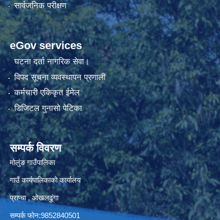
सार्वजनिक परीक्षण
eGov services
घटना दर्ता नागरिक सेवा।
विपद सूचना व्यवस्थापन प्रणाली
कर्मचारी एकिकृत ईमेल
डिजिटल गुनासो पेटिका
सम्पर्क विवरण
मोलुंङ गाउँपालिका
गाउँ कार्यपालिकाको कार्यालय
प्राप्चा , ओखलढुंगा
सम्पर्क फोन:9852840501