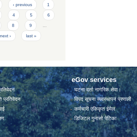
‹ previous
1
4
5
6
8
9
…
next ›
last »
eGov services
प्रतिवेदन
घटना दर्ता नागरिक सेवा।
 प्रतिवेदन
विपद सूचना व्यवस्थापन प्रणाली
वाई
कर्मचारी एकिकृत ईमेल
्षण
डिजिटल गुनासो पेटिका