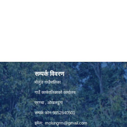
सम्पर्क विवरण
मोलुंङ गाउँपालिका
गाउँ कार्यपालिकाको कार्यालय
प्राप्चा , ओखलढुंगा
सम्पर्क फोन:9852840501
इमेल:
molungrm@gmail.com