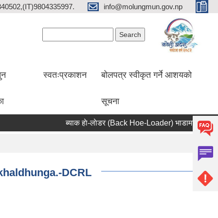
2840502,(IT)9804335997.
info@molungmun.gov.np
Search form
Search
ुन
स्वतःप्रकाशन
बोलपत्र स्वीकृत गर्ने आशयको
का
सूचना
ब्याक हाे-लाेडर (Back Hoe-Loader) भाडामा लिने सम्बन्धी स
Okhaldhunga.-DCRL