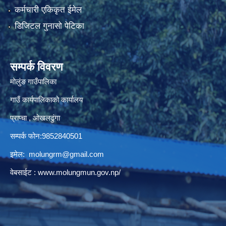
कर्मचारी एकिकृत ईमेल
डिजिटल गुनासो पेटिका
सम्पर्क विवरण
मोलुंङ गाउँपालिका
गाउँ कार्यपालिकाको कार्यालय
प्राप्चा , ओखलढुंगा
सम्पर्क फोन:9852840501
इमेल:
molungrm@gmail.com
वेबसाईट :
www.molungmun.gov.np/