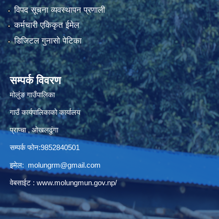
विपद सूचना व्यवस्थापन प्रणाली
कर्मचारी एकिकृत ईमेल
डिजिटल गुनासो पेटिका
सम्पर्क विवरण
मोलुंङ गाउँपालिका
गाउँ कार्यपालिकाको कार्यालय
प्राप्चा , ओखलढुंगा
सम्पर्क फोन:9852840501
इमेल:
molungrm@gmail.com
वेबसाईट :
www.molungmun.gov.np/