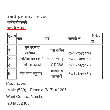
वडा नं.३-कार्यालयमा कार्यरत
कर्मचारीहरुको
सम्पर्क नम्बरः
क्र.स
कैफिय
नाम
पद
सम्पर्क नं.
.
त
गुरु प्रसाद
१
वडा सचिव
खतिवडा
९८४२९२९०७३
२
ललिता विश्वकर्मा
ना. प. से. प्रा.
९८६५५०५७८१
२
सरिता कार्की
CPSW
९८६२०६९०९३
कार्यालय
३
गंगा माया सुनुवार
९८६०६१९४९५
सहयोगी
Population:
Male (589) + Female (617) = 1206.
Ward Contact Number:
9849332405