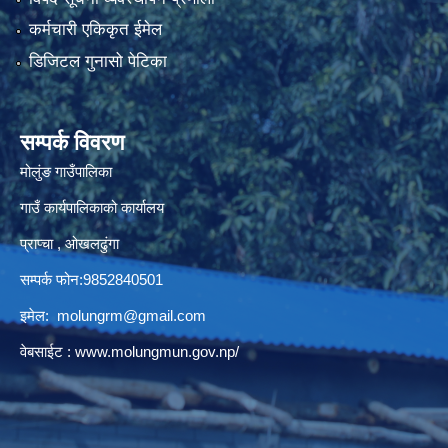
कर्मचारी एकिकृत ईमेल
डिजिटल गुनासो पेटिका
सम्पर्क विवरण
मोलुंङ गाउँपालिका
गाउँ कार्यपालिकाको कार्यालय
प्राप्चा , ओखलढुंगा
सम्पर्क फोन:9852840501
इमेल:
molungrm@gmail.com
वेबसाईट :
www.molungmun.gov.np/