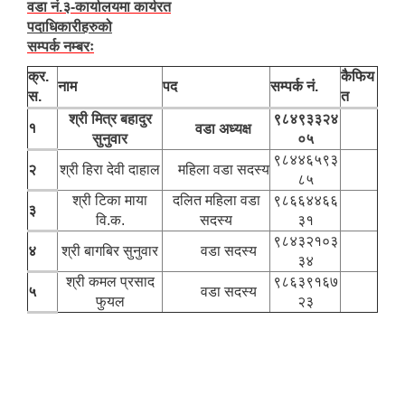
वडा नं.३-कार्यालयमा कार्यरत
पदाधिकारीहरुको
सम्पर्क नम्बरः
क्र.
कैफिय
नाम
पद
सम्पर्क नं.
स.
त
श्री ‍मित्र बहादुर
९८४९३३२४
१
वडा अध्यक्ष
सुनुवार
०५
९८४४६५९३
२
श्री हिरा देवी दाहाल
महिला वडा सदस्य
८५
श्री टिका माया
दलित महिला वडा
९८६६४४६६
३
वि.क.
सदस्य
३१
९८४३२१०३
४
श्री बागबिर सुनुवार
वडा सदस्य
३४
श्री कमल प्रसाद
९८६३९१६७
५
वडा सदस्य
फुयल
२३