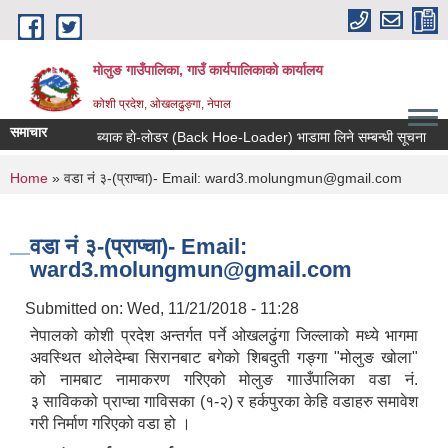
Skip to main content
मोलुङ गाउँपालिका, गाउँ कार्यपालिकाको कार्यालय
कोशी प्रदेश, ओखलढुङ्गा, नेपाल
समाचार
ब्याक हाे-लाेडर (Back Hoe-Loader) भाडामा लिने सम्बन्धी सूचना
आर्
You are here
Home
» वडा नं ३-(प्राप्चा)- Email: ward3.molungmun@gmail.com
वडा नं ३-(प्राप्चा)- Email:
ward3.molungmun@gmail.com
Submitted on:
Wed, 11/21/2018 - 11:28
नेपालको कोशी प्रदेश अन्तर्गत पर्ने ओखलढुंगा जिल्लाको मध्ये भागमा
अवस्थित थोलेदेम्बा सिरानबाट बगेको शिबदुती गङ्गा "मोलुङ खोला"
को नामबाट नामाकरण गरिएको मोलुङ गााउँपालिका वडा नं.
३ साविकको प्राप्चा गाविसका (१-२) र हर्कपुरका केहि वडाहरु समावेश
गरी निर्माण गरिएको वडा हो ।