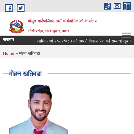
Skip to main content
मोलुङ गाउँपालिका, गाउँ कार्यपालिकाको कार्यालय
कोशी प्रदेश, ओखलढुङ्गा, नेपाल
समाचार
आर्थिक वर्ष २०८२/०८३ को सम्पति विवरण पेश गर्ने सम्बन्धी सूचना
You are here
Home
» मोहन खतिवडा
मोहन खतिवडा