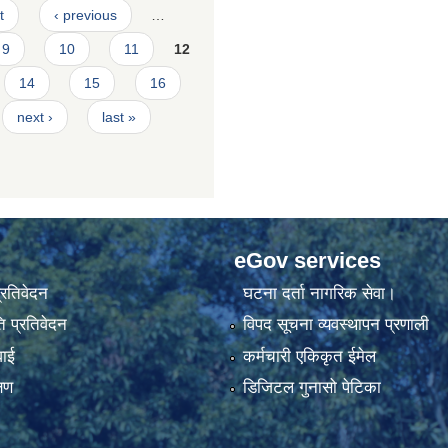
t
‹ previous
…
9
10
11
12
14
15
16
next ›
last »
eGov services
प्रतिवेदन
घटना दर्ता नागरिक सेवा।
 प्रतिवेदन
विपद सूचना व्यवस्थापन प्रणाली
वाई
कर्मचारी एकिकृत ईमेल
्षण
डिजिटल गुनासो पेटिका