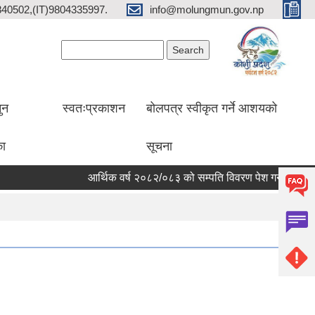
2840502,(IT)9804335997.
info@molungmun.gov.np
Search form
Search
ुन
स्वतःप्रकाशन
बोलपत्र स्वीकृत गर्ने आशयको
का
सूचना
आर्थिक वर्ष २०८२/०८३ को सम्पति विवरण पेश गर्ने सम्बन्धी सूचना