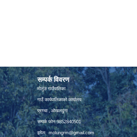
सम्पर्क विवरण
मोलुंङ गाउँपालिका
गाउँ कार्यपालिकाको कार्यालय
प्राप्चा , ओखलढुंगा
सम्पर्क फोन:9852840501
इमेल:
molungrm@gmail.com