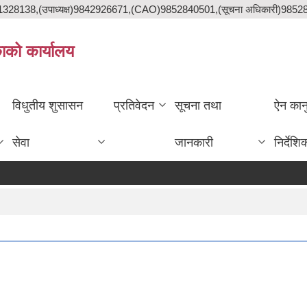
841328138,(उपाध्यक्ष)9842926671,(CAO)9852840501,(सूचना अधिकारी)985
काको कार्यालय
विधुतीय शुसासन
प्रतिवेदन
सूचना तथा
ऐन कान
सेवा
जानकारी
निर्देशि