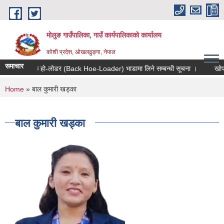
Skip to main content
मोलुङ गाउँपालिका, गाउँ कार्यपालिकाको कार्यालय
कोशी प्रदेश, ओखलढुङ्गा, नेपाल
समाचार
ब्याक हो-लोडर (Back Hoe-Loader) भाडामा लिने सम्बन्धी सूचना ।
खोपकर्ता
You are here
Home
» बाल कुमारी खड्का
बाल कुमारी खड्का