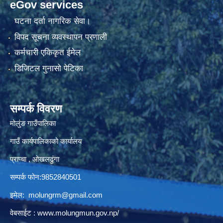
eGov services
घटना दर्ता नागरिक सेवा।
विपद सूचना व्यवस्थापन प्रणाली
कर्मचारी एकिकृत ईमेल
डिजिटल गुनासो पेटिका
सम्पर्क विवरण
मोलुंङ गाउँपालिका
गाउँ कार्यपालिकाको कार्यालय
प्राप्चा , ओखलढुंगा
सम्पर्क फोन:9852840501
इमेल:
molungrm@gmail.com
वेबसाईट :
www.molungmun.gov.np/