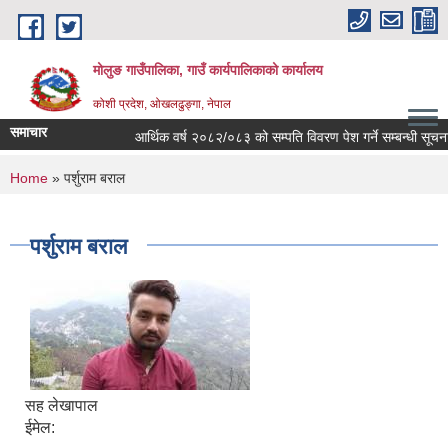
Skip to main content
मोलुङ गाउँपालिका, गाउँ कार्यपालिकाको कार्यालय
कोशी प्रदेश, ओखलढुङ्गा, नेपाल
समाचार
आर्थिक वर्ष २०८२/०८३ को सम्पति विवरण पेश गर्ने सम्बन्धी सूचना
You are here
Home
» पर्शुराम बराल
पर्शुराम बराल
सह लेखापाल
ईमेल: