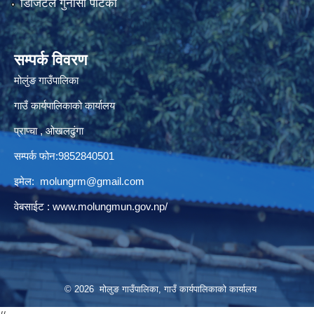
डिजिटल गुनासो पेटिका
सम्पर्क विवरण
मोलुंङ गाउँपालिका
गाउँ कार्यपालिकाको कार्यालय
प्राप्चा , ओखलढुंगा
सम्पर्क फोन:9852840501
इमेल:
molungrm@gmail.com
वेबसाईट :
www.molungmun.gov.np/
© 2026 मोलुङ गाउँपालिका, गाउँ कार्यपालिकाको कार्यालय