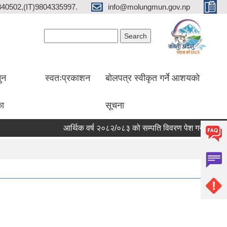
2840502,(IT)9804335997.
info@molungmun.gov.np
Search form
Search
ुन
स्वतःप्रकाशन
बोलपत्र स्वीकृत गर्ने आशयको
का
सूचना
आर्थिक वर्ष २०८२/०८३ को सम्पति विवरण पेश गर्ने सम्बन्धी सूचन