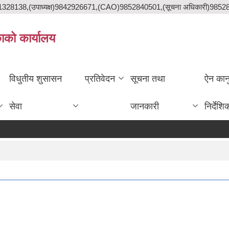
841328138,(उपाध्यक्ष)9842926671,(CAO)9852840501,(सूचना अधिकारी)985
काको कार्यालय
विधुतीय शुसासन
प्रतिवेदन
सूचना तथा
ऐन कान
सेवा
जानकारी
निर्देशि