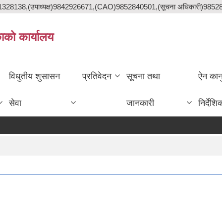
841328138,(उपाध्यक्ष)9842926671,(CAO)9852840501,(सूचना अधिकारी)985
काको कार्यालय
विधुतीय शुसासन
प्रतिवेदन
सूचना तथा
ऐन कान
सेवा
जानकारी
निर्देशि