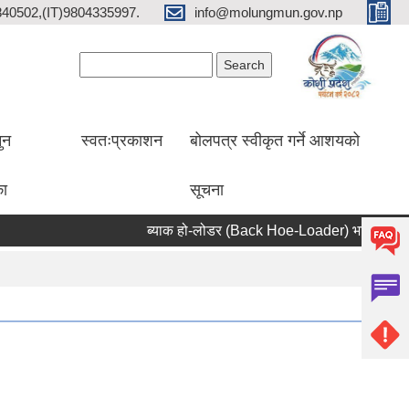
2840502,(IT)9804335997.
info@molungmun.gov.np
Search form
Search
ुन
स्वतःप्रकाशन
बोलपत्र स्वीकृत गर्ने आशयको
का
सूचना
ब्याक हो-लोडर (Back Hoe-Loader) भाडामा लिने सम्ब