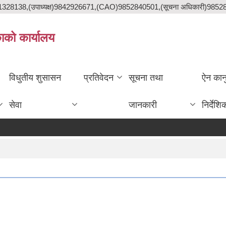
841328138,(उपाध्यक्ष)9842926671,(CAO)9852840501,(सूचना अधिकारी)985
काको कार्यालय
विधुतीय शुसासन
प्रतिवेदन
सूचना तथा
ऐन कान
सेवा
जानकारी
निर्देशि