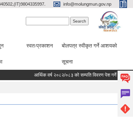
2840502,(IT)9804335997.
info@molungmun.gov.np
Search form
Search
ुन
स्वतःप्रकाशन
बोलपत्र स्वीकृत गर्ने आशयको
का
सूचना
आर्थिक वर्ष २०८२/०८३ को सम्पति विवरण पेश गर्ने सम्बन्धी सूचना