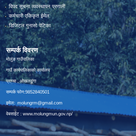
विपद सूचना व्यवस्थापन प्रणाली
कर्मचारी एकिकृत ईमेल
डिजिटल गुनासो पेटिका
सम्पर्क विवरण
मोलुंङ गाउँपालिका
गाउँ कार्यपालिकाको कार्यालय
प्राप्चा , ओखलढुंगा
सम्पर्क फोन:9852840501
इमेल:
molungrm@gmail.com
वेबसाईट :
www.molungmun.gov.np/